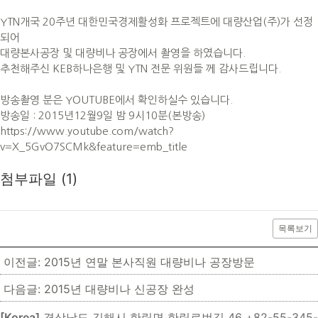
YTN개국 20주년 대한민국경제활성화 프로젝트에 대량산업(주)가 선정
되어
대량본사공장 및 대량비나 공장에서 촬영을 하였습니다.
추천해주신 KEB하나은행 및 YTN 전문 위원들 께 감사드립니다.
방송촬영 분은 YOUTUBE에서 확인하실수 있습니다.
방송일 : 2015년12월9일 밤 9시10분(본방송)
https://www.youtube.com/watch?
v=X_5GvO7SCMk&feature=emb_title
첨부파일 (1)
목록보기
이전글: 2015년 연말 본사직원 대량비나 공장방문
다음글: 2015년 대량비나 신공장 완성
[Korea]
경상남도 김해시 한림면 한림로번길 46
+82-55-345-